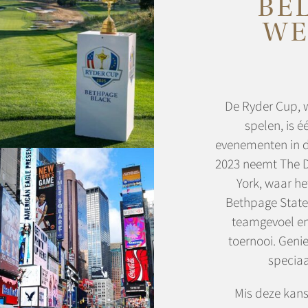
BE
WE
De Ryder Cup, w
spelen, is 
evenementen in de 
2023 neemt The D
York, waar he
Bethpage State 
teamgevoel en
toernooi. Genie
specia
Mis deze kans