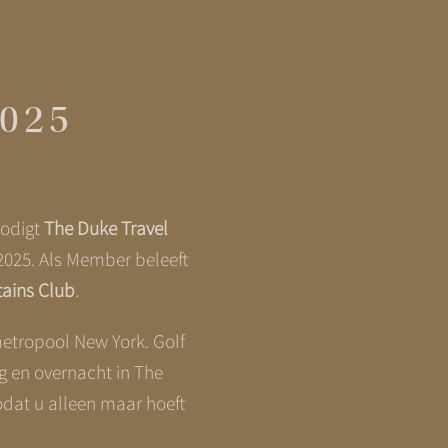
2025
nodigt
The Duke Travel
 2025. Als Member beleeft
ains Club
.
etropool New York. Golf
ng en overnacht in
The
odat u alleen maar hoeft