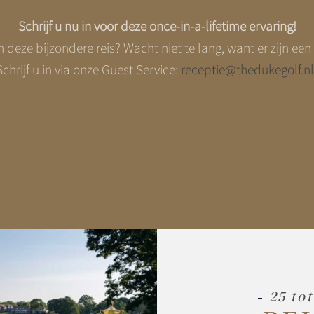
Schrijf u nu in voor deze once-in-a-lifetime ervaring!
n deze bijzondere reis? Wacht niet te lang, want er zijn ee
chrijf u in via onze Guest Service:
receptie@thedukegolf.nl
25 to