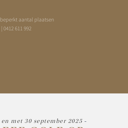
n beperkt aantal plaatsen
| 0412 611 992
t en met 30 september 2025