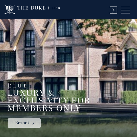
LUXURY &
EXCLUSIVITY FOR
MEMBERS ONLY
Bezoek