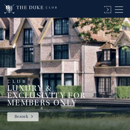
LUXURY &
EXCLUSIVITY FOR
MEMBERS ONLY
Bezoek