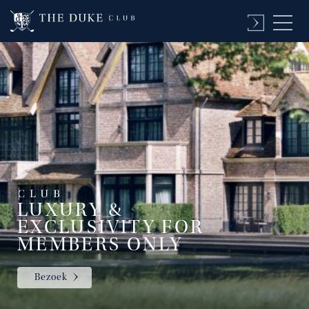
LUXURY &
EXCLUSIVITY FOR
MEMBERS ONLY
Bezoek