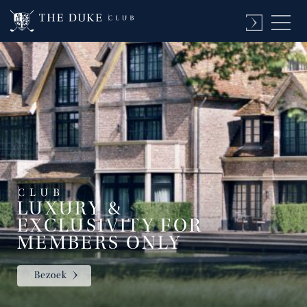
LUXURY &
EXCLUSIVITY FOR
MEMBERS ONLY
Bezoek