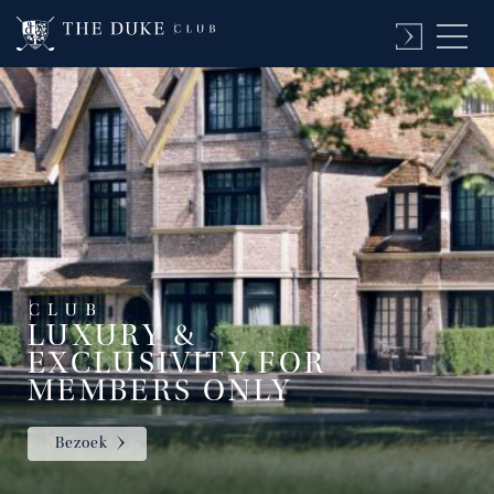
LUXURY &
EXCLUSIVITY FOR
MEMBERS ONLY
Bezoek