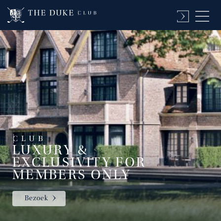
LUXURY &
EXCLUSIVITY FOR
MEMBERS ONLY
Bezoek